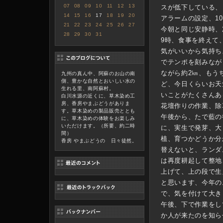
07
08
09
10
11
12
13
スが低下している、
14
15
16
17
18
19
20
アラームの設定、1
21
22
23
24
25
26
27
今朝と同じ安静時、
28
29
30
31
9時、食事を終えて
気がいいから気持ち
でテンポを刻みなが
ながら約2㎞、もう
九州の真ん中、阿蘇のお山の南
側、豊かな自然とおいしい水の
ど、今日くらいお天
生れる里、南阿蘇村。
いことがたくさんあ
白川水源の近くに、草木染め工
房、香房やまぶどうがありま
花壇作りの作業、除
す。草木染めの製品販売ととも
午後から、たで藍の
に、草木染めの体験をお楽しみ
いただけます。（所要、約二時
に、実生で発芽、大
間）
植、育つかどうか分
香房 やまぶどうの 日々徒然。
替えないと、ランダ
は再度耕起して整地
上げて、上の段で生
と思います、今年の
で、気を付けて大き
午後、下で作業をし
か人が来たのを知ら