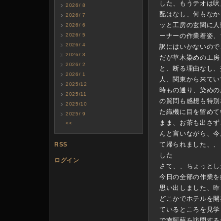
した、もうテオは吠
2026/ 8
配はなし、何もなか
2026/ 7
ッと工房の玄関に人
2026/ 6
2026/ 5
ーナーの作業着姿、
2026/ 4
訳にはいかないので
2026/ 3
だが草木染めの工房
2026/ 2
と、断る理由なし、
2026/ 1
人、関東から来てい
2025/12
時もの通り、染めの
2025/11
の質問も感想も特別
2025/10
た織機に目を留めて
2025/ 9
まま、お茶も出さず
<<
んと言いながら、今
て帰られました、、
RSS
した
ログイン
さて、、ちょっとし
今日の全部の作業を
思い出しました、昨
どこかでホテルを開
ているところを見学
で南阿蘇を訪問する