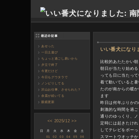
あせった
―
いい番犬になり
一日土遊び
ちょっと過ごし易いから
比較的あたたかい朝
夕立で終了
朝日が当たり始める
今更だけど
っても日に当たって
今日もグウタラで
着て動いていると暑
ノンビリしてる
たのが南からの暖か
沢山お仕事、させられた？
ます
余震が続いてる
眼鏡更新
昨日は何年ぶりかのre
刺激的な時間を過ご
通りのゆっくり、ノ
<<
2025/12
>>
定時には起きたけれ
してテレビをボーっ
日
月
火
水
木
金
土
スマートウオッチか
01
02
03
04
05
06